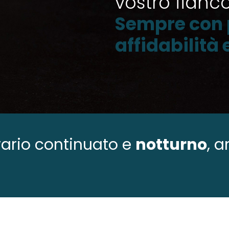
vostro fianc
Sempre con 
affidabilità
 orario continuato e
notturno
, 