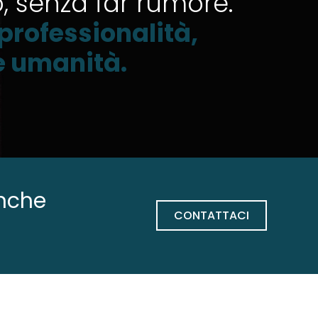
o, senza far rumore.
professionalità,
 e umanità.
anche
CONTATTACI