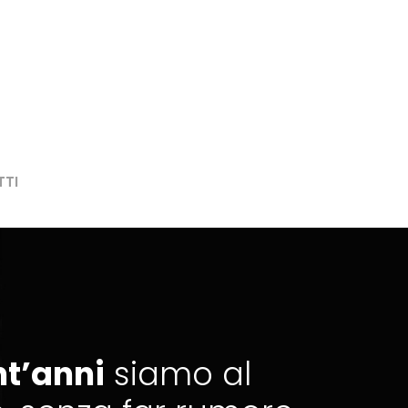
TI
nt’anni
siamo al