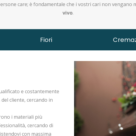
persone care; è fondamentale che i vostri cari non vengano 
vivo
.
Fiori
Cremaz
ualificato e costantemente
 del cliente, cercando in
rono i materiali più
fessionalità, cercando di
ssistendovi con massima