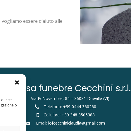
i, vogliamo essere d’aiuto alle
Impresa funebre Cecchini s.r.l.
r
Via IV Novembre, 84 – 36031 Dueville (VI)
a queste
igazione o
Telefono:
+39 0444 360260
Cellulare:
+39 348 3505388
Email:
iofcecchiniclaudia@gmail.com