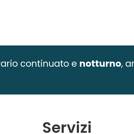
 orario continuato e
notturno
, 
Servizi